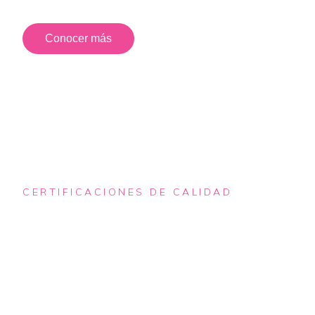
Conocer más
CERTIFICACIONES DE CALIDAD
Certificación en las
Normas de Calidad ISO
9001, ISO 14001 e ISO
45001