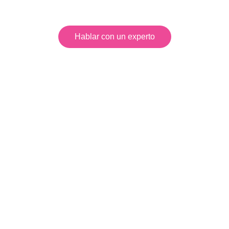
tecnológica crítica para la continuidad de su
operación.
Hablar con un experto