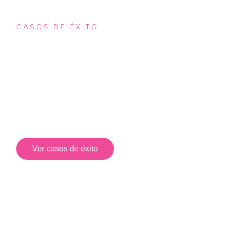
CASOS DE ÉXITO
Resultados que hablan
por sí solos
Implementaciones reales que han optimizado
operaciones, reducido riesgos y mejorado la eficiencia
tecnológica de nuestros clientes.
Ver casos de éxito