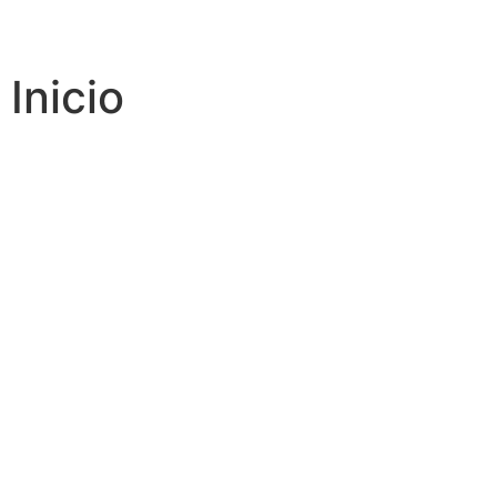
Inicio
Infraestructura y
Seguridad
Tecnológica para
Empresas que no
pueden fallar
Diseñamos e implementamos infraestructura